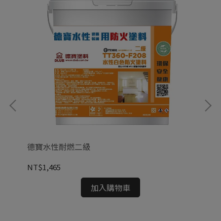
德寶水性耐燃二級
油
NT$1,465
NT
加入購物車